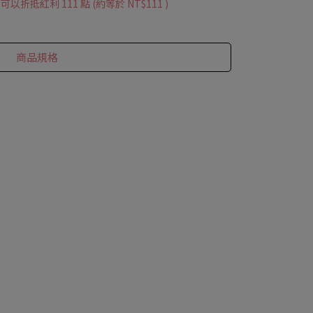
 」可以折抵紅利
111
點 (約等於
NT$111
)
商品規格