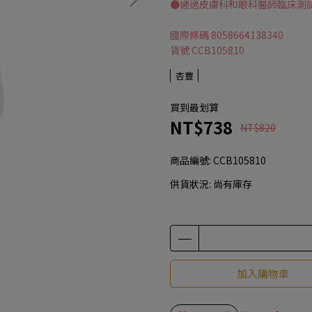
●通過皮膚科和眼科醫師臨床測
國際條碼 8058664138340
貨號 CCB105810
杏豐
買到最划算
NT$738
NT$820
商品編號:
CCB105810
供貨狀況:
尚有庫存
加入購物車