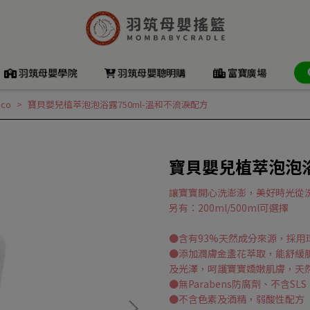
羽筑母嬰學院
羽筑母嬰聰明購
富寶廣場
co
寶貝嬰兒植萃泡泡浴露750ml-溫和不流淚配方
寶貝嬰兒植萃泡泡浴
讓寶寶開心洗澎澎，美好時光從
另有：200ml/500ml可選擇
●含有93%天然成分來源，採用
●添加潤膚金盞花萃取，能舒緩
及光澤，呵護寶寶嬌嫩肌膚，天
●無Parabens防腐劑、不含SL
●不含色素及酒精，弱酸性配方