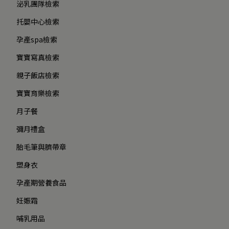
泌乳團隊檢索
托嬰中心檢索
孕產spa檢索
寶寶寫真檢索
親子飯店檢索
寶寶育樂檢索
月子餐
彌月禮盒
胎毛筆與臍帶章
塑身衣
孕產期營養食品
妊娠霜
哺乳用品