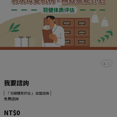
1
/
1
我要諮詢
『 羽健體質評估 』 加盟諮詢
免費諮詢
NT$0