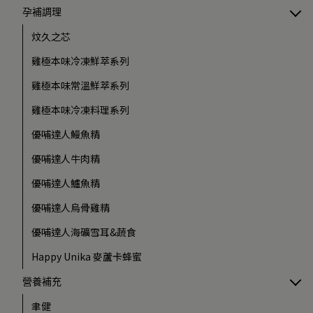
孕補調理
炆久之芯
雞極本味冷凍鮮萃系列
雞極本味常溫鮮萃系列
雞極本味冷凍料理系列
優哺達人鰻魚精
優哺達人牛肉精
優哺達人鱸魚精
優哺達人烏骨雞精
優哺達人海礦雪耳&蔬食
Happy Unika 麥蘆卡蜂蜜
營養補充
聿健