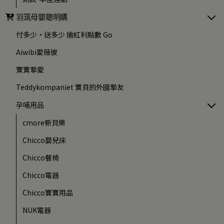
羽筑母嬰聰明購
付多少·送多少 搶紅利點數 Go
Aiwibi愛薇彼
寶寶摯愛
Teddykompaniet 寶貝的外國摯友
孕哺用品
cmore新貝樂
Chicco嬰兒床
Chicco餐椅
Chicco電器
Chicco寶寶用品
NUK電器