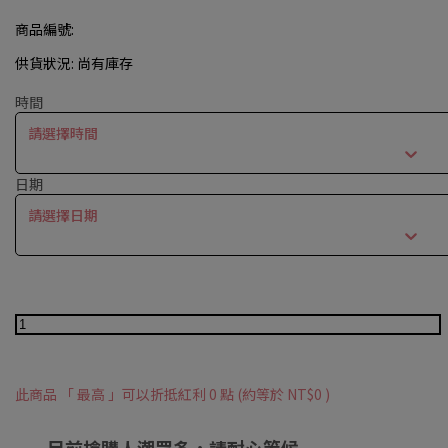
商品編號:
供貨狀況:
尚有庫存
時間
請選擇時間
日期
請選擇日期
此商品 「 最高 」可以折抵紅利
0
點 (約等於
NT$0
)
目前搶購人潮眾多，請耐心等候