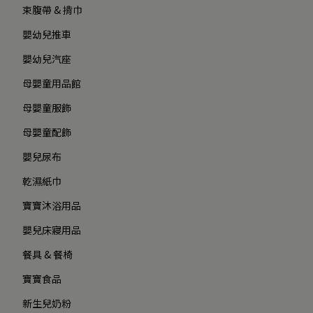
束腹帶 & 揹巾
嬰幼兒推車
嬰幼兒汽座
母嬰童用品館
母嬰童服飾
母嬰童配飾
嬰兒尿布
乾濕紙巾
寶寶沐浴用品
嬰兒床寢用品
餐具 & 餐椅
寶寶食品
新生兒奶粉